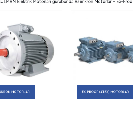
LMAN Elektrik Motorları gurubunda Asenkron Motorlar - Ex-Proof 
NKRON MOTORLAR
EX-PROOF (ATEX) MOTORLAR